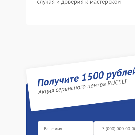
случая и доверия к мастерской
Получите 1500 рубле
Акция сервисного центра RUCELF