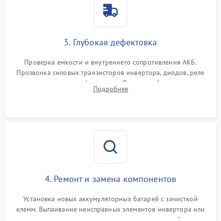
3. Глубокая дефектовка
Проверка емкости и внутреннего сопротивления АКБ.
Прозвонка силовых транзисторов инвертора, диодов, реле
переключения и трансформатора. Визуальный поиск вздутых
Подробнее
конденсаторов и прогаров на печатной плате.
4. Ремонт и замена компонентов
Установка новых аккумуляторных батарей с зачисткой
клемм. Выпаивание неисправных элементов инвертора или
цепи зарядки и монтаж новых радиодеталей.