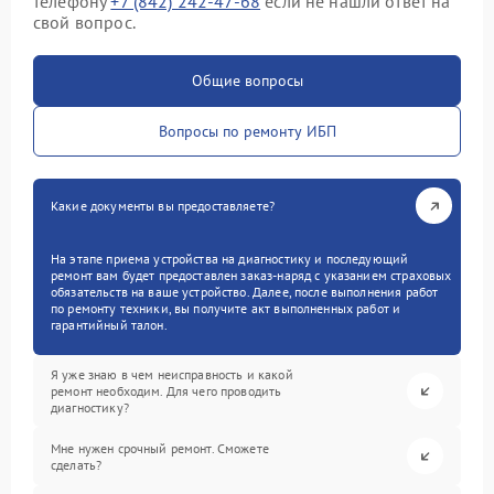
телефону
+7 (842) 242-47-68
если не нашли ответ на
свой вопрос.
Общие вопросы
Вопросы по ремонту ИБП
Какие документы вы предоставляете?
На этапе приема устройства на диагностику и последующий
ремонт вам будет предоставлен заказ-наряд с указанием страховых
обязательств на ваше устройство. Далее, после выполнения работ
по ремонту техники, вы получите акт выполненных работ и
гарантийный талон.
Я уже знаю в чем неисправность и какой
ремонт необходим. Для чего проводить
диагностику?
Мне нужен срочный ремонт. Сможете
сделать?