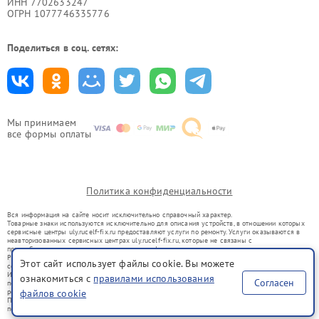
ИНН 7702633247
ОГРН 1077746335776
Поделиться в соц. сетях:
Мы принимаем
все формы оплаты
Политика конфиденциальности
Вся информация на сайте носит исключительно справочный характер.
Товарные знаки используются исключительно для описания устройств, в отношении которых
сервисные центры uly.rucelf-fix.ru предоставляют услуги по ремонту. Услуги оказываются в
неавторизованных сервисных центрах uly.rucelf-fix.ru, которые не связаны с
правообладателями товарных знаков или их официальными представителями.
Ремонт осуществляется для устройств, уже введенных в гражданский оборот в соответствии
Этот сайт использует файлы cookie. Вы можете
со статьей 1487 ГК РФ.
Использование товарных знаков не преследует цели индивидуализации услуг или введения
ознакомиться с
правилами использования
Согласен
потребителей в заблуждение, а служит для информирования о предоставляемых услугах по
ремонту техники указанных брендов.
файлов cookie
Представленная на сайте информация не является публичной офертой, определяемой
положениями Статьи 437(2) Гражданского кодекса РФ