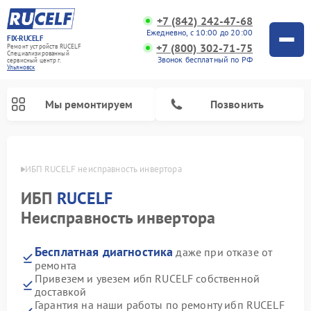
+7 (842) 242-47-68
Ежедневно, с 10:00 до 20:00
FIX-RUCELF
+7 (800) 302-71-75
Ремонт устройств RUCELF
Специализированный
Звонок бесплатный по РФ
cервисный центр г.
Ульяновск
Мы ремонтируем
Позвонить
овске
ИБП RUCELF неисправность инвертора
ИБП
RUCELF
Неисправность инвертора
Бесплатная диагностика
даже при отказе от
ремонта
Привезем и увезем ибп RUCELF собственной
доставкой
Гарантия на наши работы по ремонту ибп RUCELF