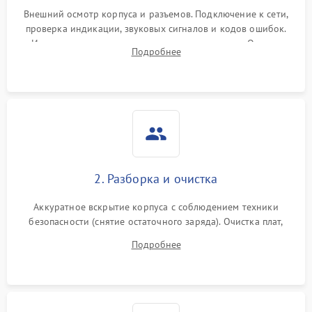
Внешний осмотр корпуса и разъемов. Подключение к сети,
проверка индикации, звуковых сигналов и кодов ошибок.
Измерение входного и выходного напряжения. Оценка
Подробнее
реакции ИБП на отключение основного питания без
нагрузки.
2. Разборка и очистка
Аккуратное вскрытие корпуса с соблюдением техники
безопасности (снятие остаточного заряда). Очистка плат,
радиаторов и кулеров от пыли с помощью сжатого воздуха
Подробнее
и кистей для предотвращения перегрева и замыканий.