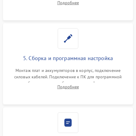
Подробнее
Восстановление поврежденных токоведущих дорожек и
замена реле.
5. Сборка и программная настройка
Монтаж плат и аккумуляторов в корпус, подключение
силовых кабелей. Подключение к ПК для программной
калибровки констант батареи, настройки порогов
Подробнее
срабатывания AVR и сброса счетчиков старения АКБ.