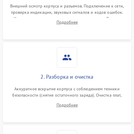
Внешний осмотр корпуса и разъемов. Подключение к сети,
проверка индикации, звуковых сигналов и кодов ошибок.
Измерение входного и выходного напряжения. Оценка
Подробнее
реакции ИБП на отключение основного питания без
нагрузки.
2. Разборка и очистка
Аккуратное вскрытие корпуса с соблюдением техники
безопасности (снятие остаточного заряда). Очистка плат,
радиаторов и кулеров от пыли с помощью сжатого воздуха
Подробнее
и кистей для предотвращения перегрева и замыканий.