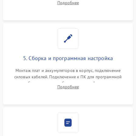
Подробнее
Восстановление поврежденных токоведущих дорожек и
замена реле.
5. Сборка и программная настройка
Монтаж плат и аккумуляторов в корпус, подключение
силовых кабелей. Подключение к ПК для программной
калибровки констант батареи, настройки порогов
Подробнее
срабатывания AVR и сброса счетчиков старения АКБ.