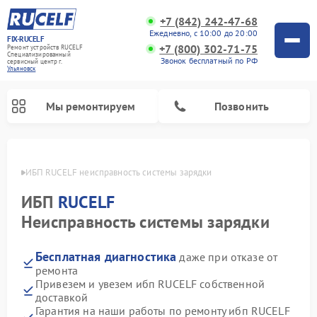
+7 (842) 242-47-68
Ежедневно, с 10:00 до 20:00
FIX-RUCELF
+7 (800) 302-71-75
Ремонт устройств RUCELF
Специализированный
Звонок бесплатный по РФ
cервисный центр г.
Ульяновск
Мы ремонтируем
Позвонить
овске
ИБП RUCELF неисправность системы зарядки
ИБП
RUCELF
Неисправность системы зарядки
Бесплатная диагностика
даже при отказе от
ремонта
Привезем и увезем ибп RUCELF собственной
доставкой
Гарантия на наши работы по ремонту ибп RUCELF