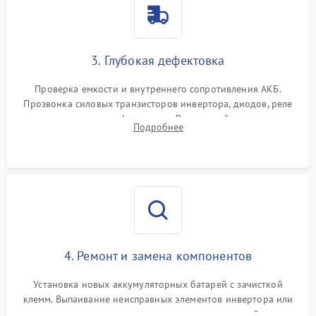
3. Глубокая дефектовка
Проверка емкости и внутреннего сопротивления АКБ.
Прозвонка силовых транзисторов инвертора, диодов, реле
переключения и трансформатора. Визуальный поиск вздутых
Подробнее
конденсаторов и прогаров на печатной плате.
4. Ремонт и замена компонентов
Установка новых аккумуляторных батарей с зачисткой
клемм. Выпаивание неисправных элементов инвертора или
цепи зарядки и монтаж новых радиодеталей.