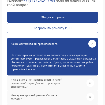
телефону
+7 (842) 242-47-68
если не нашли ответ на
свой вопрос.
Общие вопросы
Вопросы по ремонту ИБП
Какие документы вы предоставляете?
На этапе приема устройства на диагностику и последующий
ремонт вам будет предоставлен заказ-наряд с указанием страховых
обязательств на ваше устройство. Далее, после выполнения работ
по ремонту техники, вы получите акт выполненных работ и
гарантийный талон.
Я уже знаю в чем неисправность и какой
ремонт необходим. Для чего проводить
диагностику?
Мне нужен срочный ремонт. Сможете
сделать?