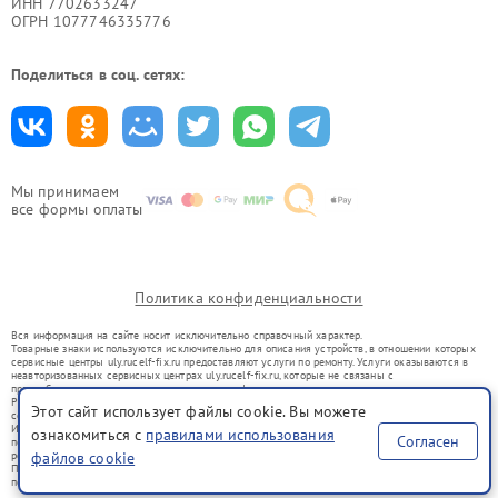
ИНН 7702633247
ОГРН 1077746335776
Поделиться в соц. сетях:
Мы принимаем
все формы оплаты
Политика конфиденциальности
Вся информация на сайте носит исключительно справочный характер.
Товарные знаки используются исключительно для описания устройств, в отношении которых
сервисные центры uly.rucelf-fix.ru предоставляют услуги по ремонту. Услуги оказываются в
неавторизованных сервисных центрах uly.rucelf-fix.ru, которые не связаны с
правообладателями товарных знаков или их официальными представителями.
Ремонт осуществляется для устройств, уже введенных в гражданский оборот в соответствии
Этот сайт использует файлы cookie. Вы можете
со статьей 1487 ГК РФ.
Использование товарных знаков не преследует цели индивидуализации услуг или введения
ознакомиться с
правилами использования
Согласен
потребителей в заблуждение, а служит для информирования о предоставляемых услугах по
ремонту техники указанных брендов.
файлов cookie
Представленная на сайте информация не является публичной офертой, определяемой
положениями Статьи 437(2) Гражданского кодекса РФ