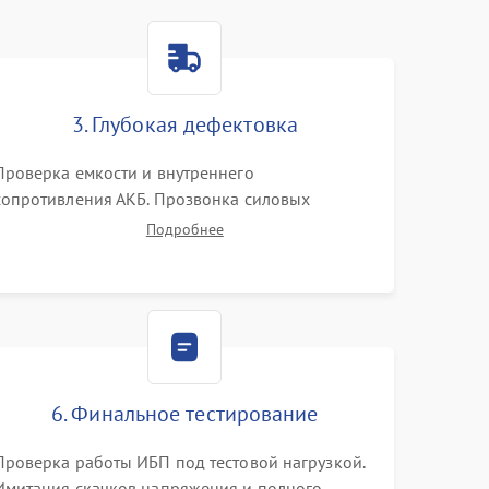
3. Глубокая дефектовка
Проверка емкости и внутреннего
сопротивления АКБ. Прозвонка силовых
транзисторов инвертора, диодов, реле
Подробнее
переключения и трансформатора. Визуальный
поиск вздутых конденсаторов и прогаров на
печатной плате.
6. Финальное тестирование
Проверка работы ИБП под тестовой нагрузкой.
Имитация скачков напряжения и полного