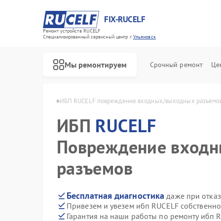
FIX-RUCELF
Ремонт устройств RUCELF
Специализированный cервисный центр г.
Ульяновск
Мы ремонтируем
Срочный ремонт
Це
RUCELF в Ульяновске
ИБП RUCELF повреждение входных/выходных разъемо
ИБП
RUCELF
Повреждение вход
разъемов
Бесплатная диагностика
даже при отказ
Привезем и увезем ибп RUCELF собственно
Гарантия на наши работы по ремонту ибп