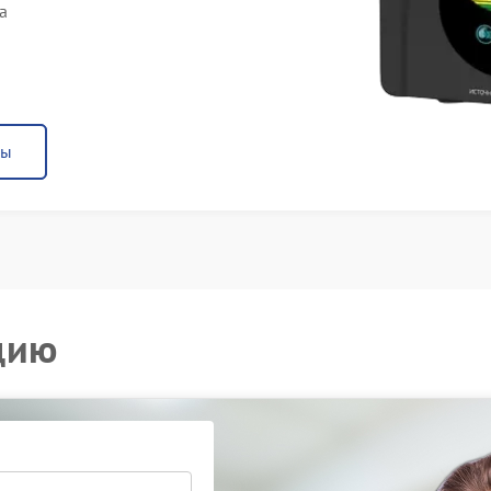
а
ны
цию