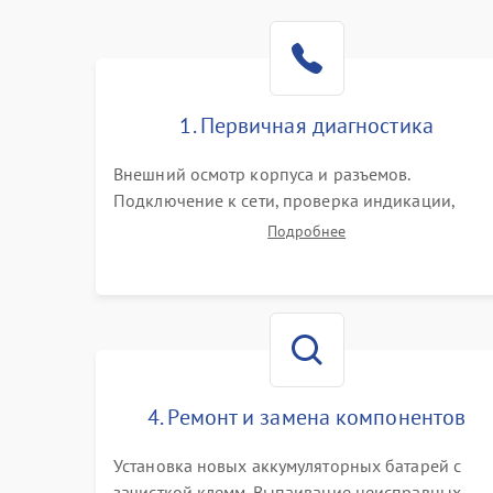
1. Первичная диагностика
Внешний осмотр корпуса и разъемов.
Подключение к сети, проверка индикации,
звуковых сигналов и кодов ошибок. Измерение
Подробнее
входного и выходного напряжения. Оценка
реакции ИБП на отключение основного питани
без нагрузки.
4. Ремонт и замена компонентов
Установка новых аккумуляторных батарей с
зачисткой клемм. Выпаивание неисправных