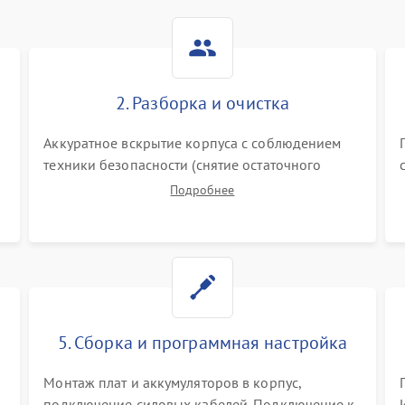
2. Разборка и очистка
Аккуратное вскрытие корпуса с соблюдением
техники безопасности (снятие остаточного
заряда). Очистка плат, радиаторов и кулеров от
Подробнее
пыли с помощью сжатого воздуха и кистей для
я
предотвращения перегрева и замыканий.
5. Сборка и программная настройка
Монтаж плат и аккумуляторов в корпус,
подключение силовых кабелей. Подключение к