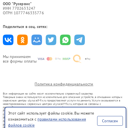
ООО "Русервис"
ИНН 7702633247
ОГРН 1077746335776
Поделиться в соц. сетях:
Мы принимаем
все формы оплаты
Политика конфиденциальности
Вся информация на сайте носит исключительно справочный характер.
Товарные знаки используются исключительно для описания устройств, в отношении которых
сервисные центры uly.rucelf-fix.ru предоставляют услуги по ремонту. Услуги оказываются в
неавторизованных сервисных центрах uly.rucelf-fix.ru, которые не связаны с
правообладателями товарных знаков или их официальными представителями.
Ремонт осуществляется для устройств, уже введенных в гражданский оборот в соответствии
Этот сайт использует файлы cookie. Вы можете
со статьей 1487 ГК РФ.
Использование товарных знаков не преследует цели индивидуализации услуг или введения
ознакомиться с
правилами использования
Согласен
потребителей в заблуждение, а служит для информирования о предоставляемых услугах по
ремонту техники указанных брендов.
файлов cookie
Представленная на сайте информация не является публичной офертой, определяемой