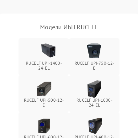
Поломка фильтров
1000 ₽
Подробнее →
(EMI/EMC)
Модели ИБП RUCELF
Неисправность системы
1500 ₽
Подробнее →
защиты
Неисправность системы
2000 ₽
Подробнее →
стабилизации
RUCELF UPI-1400-
RUCELF UPI-750-12-
24-EL
E
Поломка системы
автоматического
1500 ₽
Подробнее →
переключения
Неисправность системы
RUCELF UPI-500-12-
RUCELF UPI-1000-
1500 ₽
Подробнее →
мониторинга
E
24-EL
Повреждение внутренних
500 ₽
Подробнее →
проводов
RUCELF UPI-600-12-
RUCELF UPI-400-12-