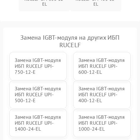
Неисправность системы
EL
EL
1500 ₽
Подробнее →
зарядки
Поломка системы защиты
1000 ₽
Подробнее →
от перегрузок
Замена IGBT-модуля на других ИБП
Неисправность системы
RUCELF
защиты от короткого
1500 ₽
Подробнее →
замыкания
Замена IGBT-модуля
Замена IGBT-модуля
ИБП RUCELF UPI-
ИБП RUCELF UPI-
Повреждение системы
1000 ₽
Подробнее →
750-12-E
600-12-EL
защиты от перегрева
Замена IGBT-модуля
Замена IGBT-модуля
Неисправность системы
ИБП RUCELF UPI-
ИБП RUCELF UPI-
защиты от
1500 ₽
Подробнее →
перенапряжения
500-12-E
400-12-EL
Замена IGBT-модуля
Замена IGBT-модуля
ИБП RUCELF UPI-
ИБП RUCELF UPI-
1400-24-EL
1000-24-EL