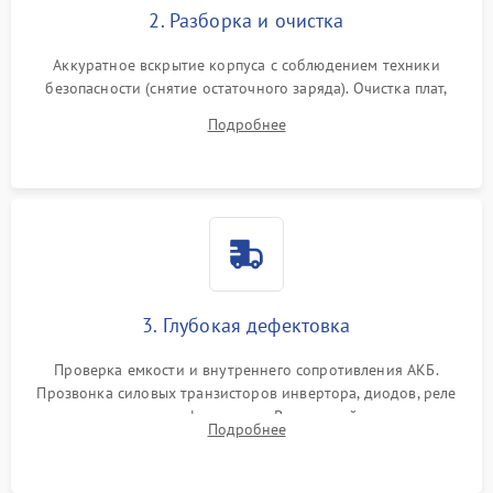
2. Разборка и очистка
Аккуратное вскрытие корпуса с соблюдением техники
безопасности (снятие остаточного заряда). Очистка плат,
радиаторов и кулеров от пыли с помощью сжатого воздуха
Подробнее
и кистей для предотвращения перегрева и замыканий.
3. Глубокая дефектовка
Проверка емкости и внутреннего сопротивления АКБ.
Прозвонка силовых транзисторов инвертора, диодов, реле
переключения и трансформатора. Визуальный поиск вздутых
Подробнее
конденсаторов и прогаров на печатной плате.