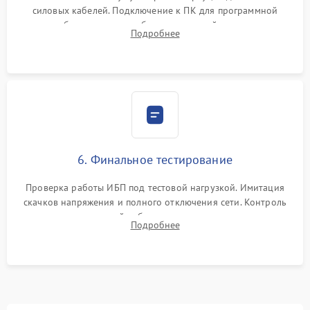
силовых кабелей. Подключение к ПК для программной
калибровки констант батареи, настройки порогов
Подробнее
срабатывания AVR и сброса счетчиков старения АКБ.
6. Финальное тестирование
Проверка работы ИБП под тестовой нагрузкой. Имитация
скачков напряжения и полного отключения сети. Контроль
времени автономной работы, температурного режима и
Подробнее
корректности формы выходного сигнала.