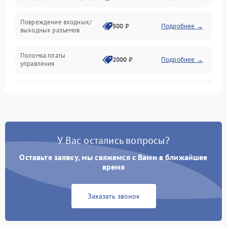
Температура и эксплуатация
Повреждение входных/
500 ₽
Подробнее →
выходных разъемов
Механические повреждения
Поломка платы
Механика
2000 ₽
Подробнее →
управления
Неисправность
3000 ₽
Подробнее →
трансформатора
Повреждение
500 ₽
Подробнее →
конденсаторов
У Вас остались вопросы?
Поломка предохранителя
100 ₽
Подробнее →
Оставьте заявку, мы свяжемся с Вами в ближайшее
время
Неисправность системы
1000 ₽
Подробнее →
охлаждения
Заказать звонок
Неисправность
500 ₽
Подробнее →
индикаторов