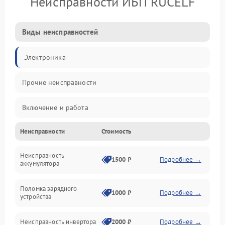
Неисправности ИБП RUCELF
Виды неисправностей
Электроника
Прочие неисправности
Включение и работа
Неисправности
Стоимость
Работа с нагрузкой
Неисправность
Звук и индикация
1500 ₽
Подробнее →
аккумулятора
Питание и режимы
Поломка зарядного
1000 ₽
Подробнее →
устройства
Интерфейсы и связь
Неисправность инвертора
2000 ₽
Подробнее →