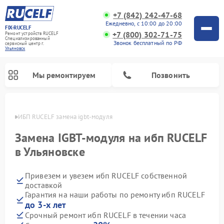
+7 (842) 242-47-68
Ежедневно, с 10:00 до 20:00
FIX-RUCELF
+7 (800) 302-71-75
Ремонт устройств RUCELF
Специализированный
Звонок бесплатный по РФ
cервисный центр г.
Ульяновск
Мы ремонтируем
Позвонить
овске
ИБП RUCELF замена igbt-модуля
Замена IGBT-модуля на ибп RUCELF
в Ульяновске
Привезем и увезем ибп RUCELF собственной
доставкой
Гарантия на наши работы по ремонту ибп RUCELF
до 3-х лет
Срочный ремонт ибп RUCELF в течении часа