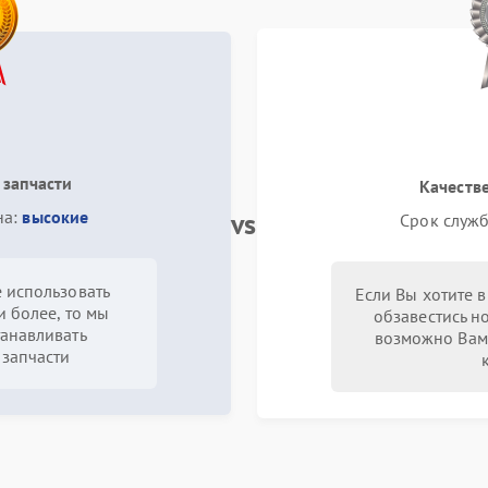
 запчасти
Качеств
vs
на:
высокие
Срок служб
 использовать
Если Вы хотите 
и более, то мы
обзавестись н
анавливать
возможно Вам
запчасти