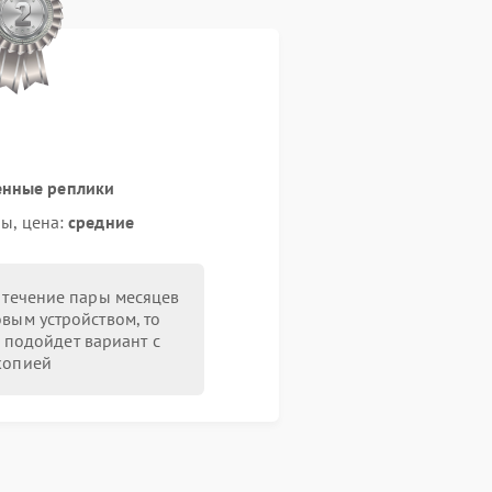
енные реплики
ы, цена:
средние
в течение пары месяцев
овым устройством, то
 подойдет вариант с
копией